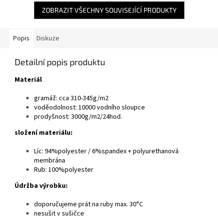
ZOBRAZIT VŠECHNY SOUVISEJÍCÍ PRODUKTY
Popis
Diskuze
Detailní popis produktu
Materiál
gramáž: cca 310-345g/m2
voděodolnost: 10000 vodního sloupce
prodyšnost: 3000g/m2/24hod.
složení materiálu:
Líc: 94%polyester / 6%spandex + polyurethanová
membrána
Rub: 100%polyester
Údržba výrobku:
doporučujeme prát na ruby max. 30°C
nesušit v sušičce