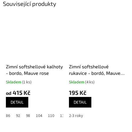
Související produkty
Zimní softshellové kalhoty
Zimní softshellové
- bordo, Mauve rose
rukavice - bordó, Mauve
rose
Skladem
(1 ks)
Skladem
(4 ks)
415 Kč
195 Kč
od
DETAIL
DETAIL
86
92
98
104
110
116
2-3 roky
122
128
134