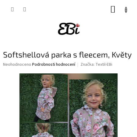
Přejít
NÁKUP
na
obsah
KOŠÍK
Softshellová parka s fleecem, Květy
Průměrné
Neohodnoceno
Podrobnosti hodnocení
Značka:
Textil-EBi
hodnocení
produktu
je
0,0
z
5
hvězdiček.