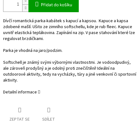
Přidat do košíku
Dívčí romantická parka-kabátek s kapucí a kapsou. Kapuce a kapsa
zdobené mašlí. Ušito ze zimního softschellu, kde je rub fleec. Kapuce
uvnitř elastická teplákovina. Zapínání na zip. V pase stahování které lze
regulovat brzdičkami.
Parka je vhodná na jaro/podzim.
Softschell je známý svými výbornými vlastnostmi. Je vodoodpudivý,
ale zároveň prodyšný a je odolný proti znečištění! Ideální na
outdoorové aktivity, tedy na vycházky, túry a jiné venkovní či sportovní
aktivity.
Detailní informace
ZEPTAT SE
SDÍLET