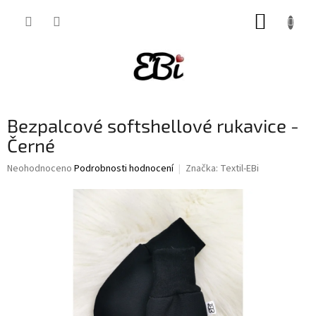
Přejít
NÁKUP
na
obsah
KOŠÍK
Bezpalcové softshellové rukavice -
Černé
Průměrné
Neohodnoceno
Podrobnosti hodnocení
Značka:
Textil-EBi
hodnocení
produktu
je
0,0
z
5
hvězdiček.