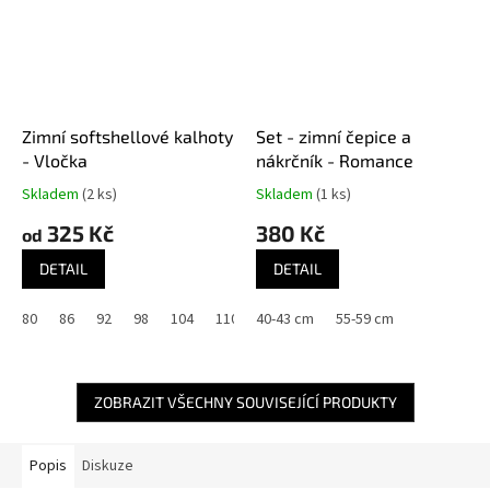
Zimní softshellové kalhoty
Set - zimní čepice a
- Vločka
nákrčník - Romance
Skladem
(2 ks)
Skladem
(1 ks)
325 Kč
380 Kč
od
DETAIL
DETAIL
80
86
92
98
104
110
40-43 cm
116
122
55-59 cm
128
134
140
ZOBRAZIT VŠECHNY SOUVISEJÍCÍ PRODUKTY
Popis
Diskuze