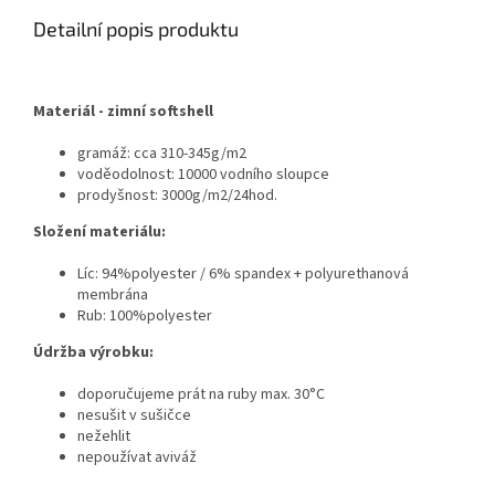
Detailní popis produktu
Materiál - zimní softshell
gramáž: cca 310-345g/m2
voděodolnost: 10000 vodního sloupce
prodyšnost: 3000g/m2/24hod.
Složení materiálu:
Líc: 94%polyester / 6% spandex + polyurethanová
membrána
Rub: 100%polyester
Údržba výrobku:
doporučujeme prát na ruby max. 30°C
nesušit v sušičce
nežehlit
nepoužívat aviváž