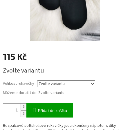
115 Kč
Měrná
Zvolte variantu
cena:
Velikost rukavičky
Můžeme doručit do:
Zvolte variantu
Přidat do košíku
Bezpalcové softshellové rukavičky jsou ukončeny nápletem, díky