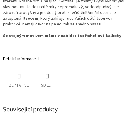
kterému krásně drží a nesjíždí. Softshell je známý svými výbornými
vlastnostmi. Je do určité míry nepromokavý, vodoodpudivý, ale
zároveň prodyšný a je odolný proti znečištění! Vnitřní strana je
zateplená
fleecem
, který zahřeje ruce Vašich dětí. Jsou velmi
praktické, nemají otvor na palec, tak se snadno nasazují.
Se stejným motivem máme v nabídce i softshellové kalhoty
Detailní informace
ZEPTAT SE
SDÍLET
Související produkty