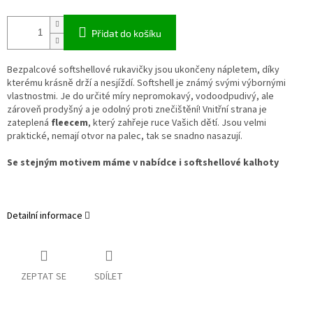
Přidat do košíku
Bezpalcové softshellové rukavičky jsou ukončeny nápletem, díky
kterému krásně drží a nesjíždí. Softshell je známý svými výbornými
vlastnostmi. Je do určité míry nepromokavý, vodoodpudivý, ale
zároveň prodyšný a je odolný proti znečištění! Vnitřní strana je
zateplená
fleecem
, který zahřeje ruce Vašich dětí. Jsou velmi
praktické, nemají otvor na palec, tak se snadno nasazují.
Se stejným motivem máme v nabídce i softshellové kalhoty
Detailní informace
ZEPTAT SE
SDÍLET