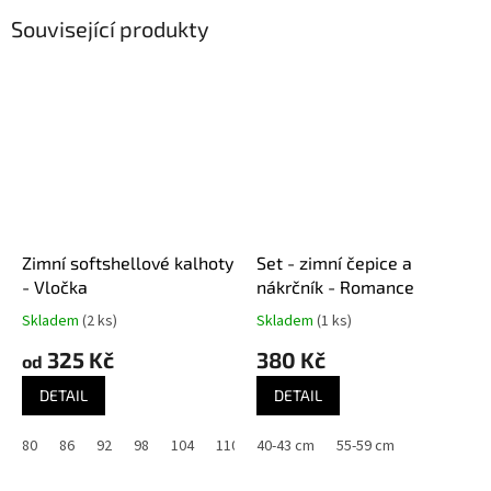
Související produkty
Zimní softshellové kalhoty
Set - zimní čepice a
- Vločka
nákrčník - Romance
Skladem
(2 ks)
Skladem
(1 ks)
325 Kč
380 Kč
od
DETAIL
DETAIL
80
86
92
98
104
110
40-43 cm
116
122
55-59 cm
128
134
140