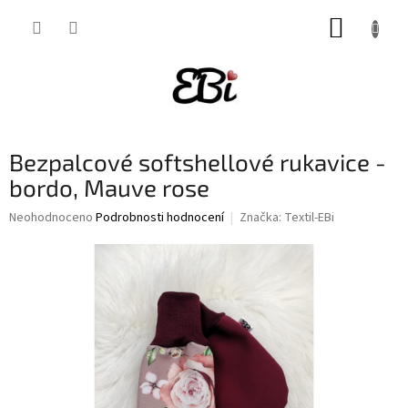
Přejít
NÁKUP
na
obsah
KOŠÍK
Bezpalcové softshellové rukavice -
bordo, Mauve rose
Průměrné
Neohodnoceno
Podrobnosti hodnocení
Značka:
Textil-EBi
hodnocení
produktu
je
0,0
z
5
hvězdiček.